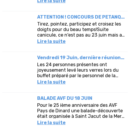
Lire la suite
puisque né en 2025 ; il...
ATTENTION ! CONCOURS DE PETANQUE : REPORT LE 30 JUIN SUITE CANICULE
Tirez, pointez, participez et croisez les
doigts pour du beau temps!Suite
canicule, ce n'est pas au 23 juin mais au
30 juin que le concours de pétanque
Lire la suite
des 25 ans de l'AVF pays...
Vendredi 19 Juin, dernière réunion bowling avant septembre
Les 24 personnes présentes ont
joyeusement levé leurs verres lors du
buffet préparé par le personnel de la
Richardais.Certains, après avoir pris
Lire la suite
des forces, ont affronté les...
BALADE AVF DU 18 JUIN
Pour le 25 ième anniversaire des AVF
Pays de Dinard une balade-découverte
était organisée à Saint Jacut de la Mer
et la presqu'ile des Hébihens, ce jeudi
Lire la suite
18 juin 2026.Malgré...