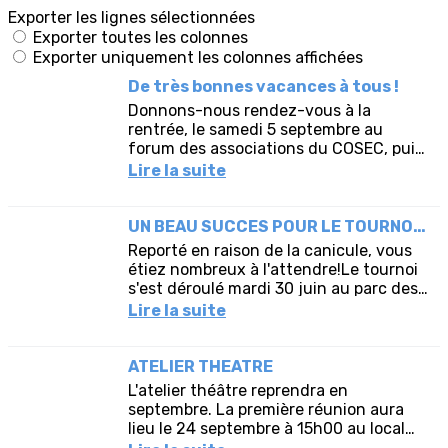
Exporter les lignes sélectionnées
Exporter toutes les colonnes
Exporter uniquement les colonnes affichées
De très bonnes vacances à tous !
Donnons-nous rendez-vous à la
rentrée, le samedi 5 septembre au
forum des associations du COSEC, puis
le jeudi 17 septembre pour le premier
Lire la suite
pot de la saison 2026-2027.Vous...
UN BEAU SUCCES POUR LE TOURNOI DE PETANQUE
Reporté en raison de la canicule, vous
étiez nombreux à l'attendre!Le tournoi
s'est déroulé mardi 30 juin au parc des
Elfes sous un beau soleil et a réuni 31
Lire la suite
participants. Les...
ATELIER THEATRE
L'atelier théâtre reprendra en
septembre. La première réunion aura
lieu le 24 septembre à 15h00 au local
AVF." L’atelier théâtre est tout nouveau