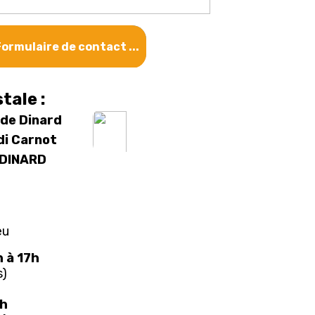
 Formulaire de contact ...
tale :
de Dinard
di Carnot
DINARD
eu
h à 17h
s)
2h