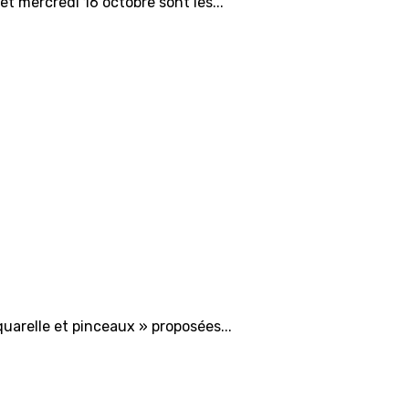
et mercredi 16 octobre sont les...
quarelle et pinceaux » proposées...