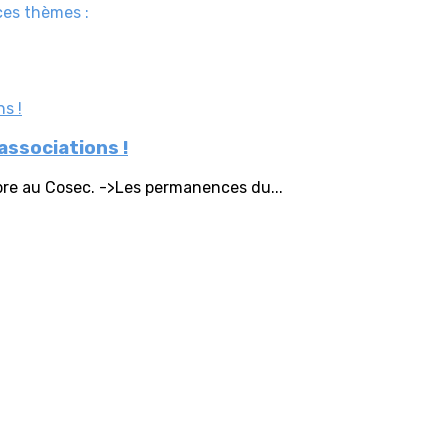
ces thèmes :
ssociations !
bre au Cosec. ->Les permanences du...